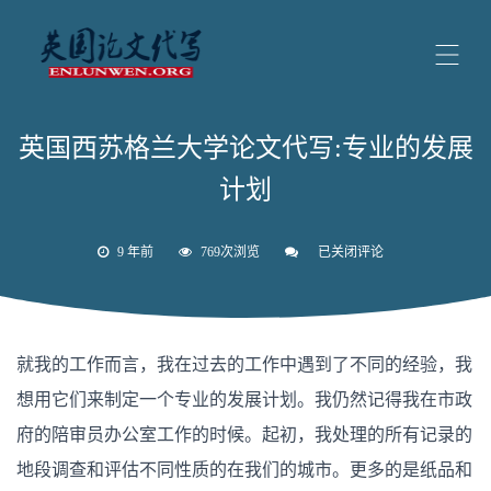
英国西苏格兰大学论文代写:专业的发展
计划
9 年前
769次浏览
已关闭评论
英
国
西
苏
格
兰
就我的工作而言，我在过去的工作中遇到了不同的经验，我
大
学
想用它们来制定一个专业的发展计划。我仍然记得我在市政
论
文
府的陪审员办公室工作的时候。起初，我处理的所有记录的
代
写:
地段调查和评估不同性质的在我们的城市。更多的是纸品和
专