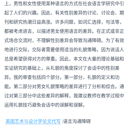
言
上，男性和女性使用某种语言的方式在社会语言学研究中引
沟
通
起了人们的兴趣。因此，有关性别差异的讨论、讨论会、期
障
碍
刊和研究热潮日益高涨。许多问题，如词汇选择，句法等，
都被考虑进去，以描述男女使用语言的差异。在正式或非正
式场合交流时，不理解性别差异会导致沟通障碍。为了有效
地进行交际，交际者需要使用适当的礼貌策略，因为说话人
总是希望获得对方的尊重。因此，本文在大量的理论基础和
实证研究的基础上，从礼貌的角度探讨了会话中的性别差
异。我的审查包括四个部分。第一部分，礼貌的定义和功
能。第二部分对男女礼貌策略的差异进行了分析和综合。通
过对第三部分中这些差异的解释，我建议教师在教学过程中
运用礼貌技巧避免会话中的误解和误解。
英国艺术与设计学论文代写
:语言沟通障碍