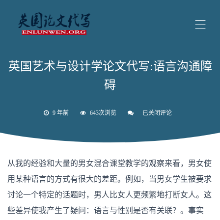
英国艺术与设计学论文代写:语言沟通障
碍
9 年前
643次浏览
已关闭评论
英
国
艺
术
与
设
从我的经验和大量的男女混合课堂教学的观察来看，男女使
计
学
用某种语言的方式有很大的差距。例如，当男女学生被要求
论
文
讨论一个特定的话题时，男人比女人更频繁地打断女人。这
代
写:
些差异使我产生了疑问：语言与性别是否有关联？。事实
语