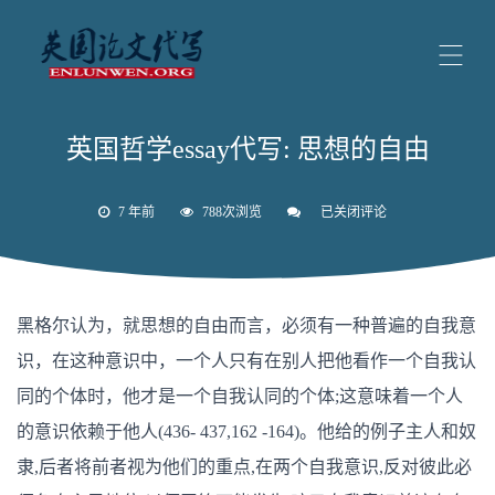
英国哲学essay代写: 思想的自由
7 年前
788次浏览
已关闭评论
英
国
哲
学
essay
代
黑格尔认为，就思想的自由而言，必须有一种普遍的自我意
写:
思
识，在这种意识中，一个人只有在别人把他看作一个自我认
想
的
同的个体时，他才是一个自我认同的个体;这意味着一个人
自
由
的意识依赖于他人(436- 437,162 -164)。他给的例子主人和奴
隶,后者将前者视为他们的重点,在两个自我意识,反对彼此必