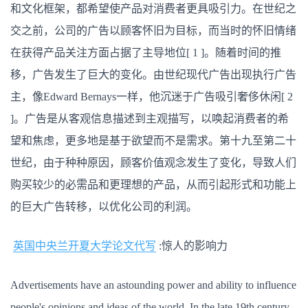
惊
和文化框架，都希望使产品对消费者更具吸引力。在世纪之
人
的
交之前，公司的广告以顾客怀旧为目标，而当时的怀旧情绪
影
响
在获得产品关注方面占据了主导地位[ 1 ]。随着时间的推
力
移，广告发生了巨大的变化。由世纪现代广告出现执行广告
主，像Edward Bernays一样，他沉迷于广告吸引奢侈休闲[ 2
]。广告是从客观信息描述到主观描写，以唤起消费者的希
望和焦虑，更多地是基于欲望而不是需求。第十九至第二十
世纪，由于种种原因，顾客价值观念发生了变化，导致人们
购买较少的必需品和更理想的产品，从而引起形式和功能上
的巨大广告转移，以优化公司的利润。
英国中央兰开夏大学论文代写
:惊人的影响力
Advertisements have an astounding power and ability to influence
people's opinions and ideas of the world. In the late 19th century,