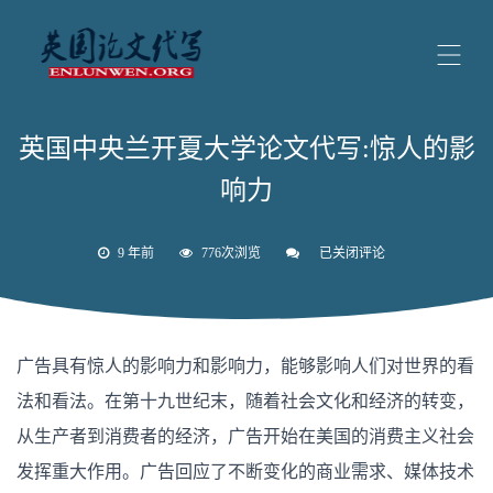
英国中央兰开夏大学论文代写:惊人的影
响力
9 年前
776次浏览
已关闭评论
英
国
中
央
兰
开
广告具有惊人的影响力和影响力，能够影响人们对世界的看
夏
大
法和看法。在第十九世纪末，随着社会文化和经济的转变，
学
论
从生产者到消费者的经济，广告开始在美国的消费主义社会
文
代
发挥重大作用。广告回应了不断变化的商业需求、媒体技术
写: