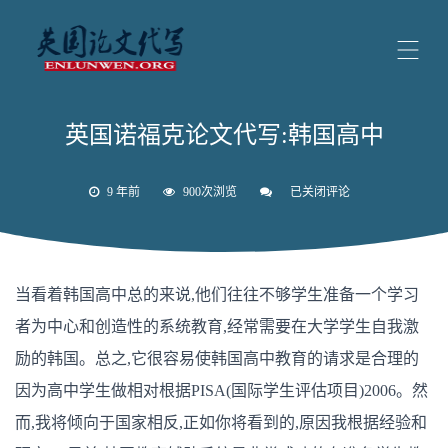
英国诺福克论文代写:韩国高中
9 年前
900次浏览
已关闭评论
英
国
诺
福
克
论
当看着韩国高中总的来说,他们往往不够学生准备一个学习
文
代
者为中心和创造性的系统教育,经常需要在大学学生自我激
写:
韩
励的韩国。总之,它很容易使韩国高中教育的请求是合理的
国
高
因为高中学生做相对根据PISA(国际学生评估项目)2006。然
中
而,我将倾向于国家相反,正如你将看到的,原因我根据经验和