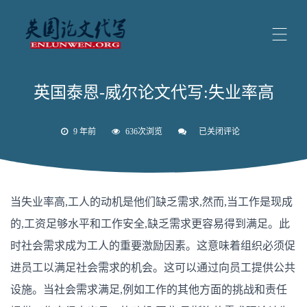
英国泰恩-威尔论文代写:失业率高
9 年前
636次浏览
已关闭评论
英
国
泰
恩-
威
尔
当失业率高,工人的动机是他们缺乏需求,然而,当工作是现成
论
文
的,工资足够水平和工作安全,缺乏需求更容易得到满足。此
代
写:
时社会需求成为工人的重要激励因素。这意味着组织必须促
失
业
进员工以满足社会需求的机会。这可以通过向员工提供公共
率
高
设施。当社会需求满足,例如工作的其他方面的挑战和责任